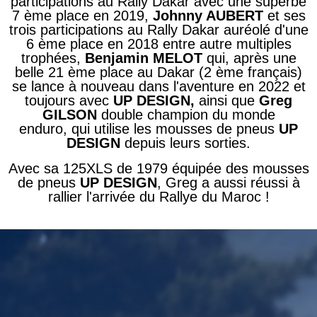
participations au
Rally
Dakar
avec une superbe
7 ème
place en 2019,
Johnny
AUBERT
et ses
trois participations au
Rally
Dakar
auréolé d'une
6 ème
place en 2018 entre autre multiples
trophées,
Benjamin
MELOT
qui, après une
belle 21 ème place au
Dakar
(2 ème français)
se lance à nouveau dans l'aventure en 2022 et
toujours avec
UP
DESIGN,
ainsi que
Greg
GILSON
double champion du monde
enduro,
qui utilise les
mousses de pneus
UP
DESIGN
depuis leurs sorties.
Avec sa 125XLS de
1979 équipée
des mousses
de pneus
UP
DESIGN
, Greg a aussi réussi à
rallier l'arrivée du Rallye du Maroc !