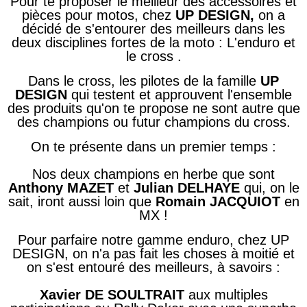
Pour te proposer le meilleur des accessoires et
pièces pour motos, chez
UP
DESIGN,
on a
décidé de s'entourer des meilleurs dans les
deux disciplines fortes de la moto : L'enduro et
le
cross .
Dans le cross, les pilotes de la famille
UP
DESIGN
qui testent et approuvent l'ensemble
des produits qu'on te propose ne sont autre que
des champions ou futur champions du cross.
On te présente dans un premier temps :
Nos deux champions en herbe que sont
Anthony
MAZET
et
Julian
DELHAYE
qui, on le
sait, iront aussi loin que
Romain JACQUIOT
en
M
X
!
Pour parfaire notre gamme enduro, chez
UP
DESIGN, on n'a pas fait les choses à moitié et
on s'est
entouré des meilleurs
, à
savoirs :
Xavier
DE SOULTRAIT
aux multiples