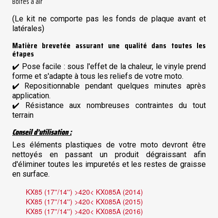
Boîtes à air
(Le kit ne comporte pas les fonds de plaque avant et
latérales)
Matière brevetée assurant une qualité dans toutes les
étapes
✔️
Pose facile : sous l'effet de la chaleur, le vinyle prend
forme et s'adapte à tous les reliefs de votre moto.
✔️
Repositionnable pendant quelques minutes après
application.
✔️
Résistance aux nombreuses contraintes du tout
terrain
Conseil d’utilisation :
Les éléments plastiques de votre moto devront être
nettoyés en passant un produit dégraissant afin
d'éliminer toutes les impuretés et les restes de graisse
en surface.
KX85 (17''/14'') >420< KX085A (2014)
KX85 (17''/14'') >420< KX085A (2015)
KX85 (17''/14'') >420< KX085A (2016)