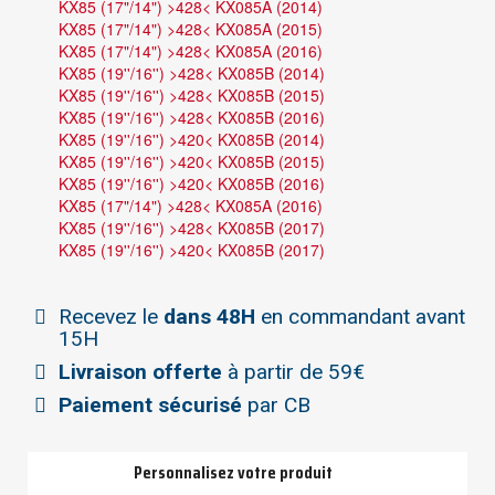
KX85 (17"/14") >428< KX085A (2014)
KX85 (17"/14") >428< KX085A (2015)
KX85 (17"/14") >428< KX085A (2016)
KX85 (19''/16'') >428< KX085B (2014)
KX85 (19''/16'') >428< KX085B (2015)
KX85 (19''/16'') >428< KX085B (2016)
KX85 (19''/16'') >420< KX085B (2014)
KX85 (19''/16'') >420< KX085B (2015)
KX85 (19''/16'') >420< KX085B (2016)
KX85 (17"/14") >428< KX085A (2016)
KX85 (19''/16'') >428< KX085B (2017)
KX85 (19''/16'') >420< KX085B (2017)
Recevez le
dans 48H
en commandant avant
15H
Livraison offerte
à partir de 59€
Paiement sécurisé
par CB
Personnalisez votre produit